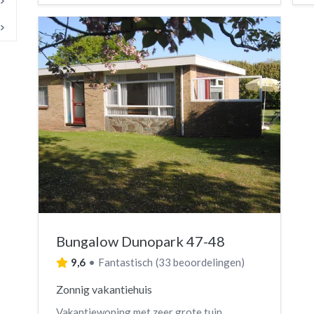
3
3
1
3
3
3
3
1
2
3
3
Bungalow Dunopark 47-48
9,6
•
Fantastisch
(
33 beoordelingen
)
Zonnig vakantiehuis
Vakantiewoning met zeer grote tuin.