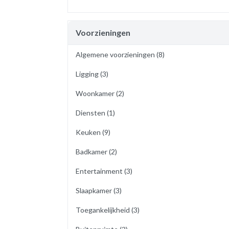
Voorzieningen
Algemene voorzieningen (8)
Ligging (3)
Wasmachine
Wifi / Internet
Woonkamer (2)
Uitzicht op de binnentuin
Keuken
Aan de kust
Diensten (1)
Kinderstoel inclusief
Woonkamer
Strand
Zithoek
Centrale verwarming
Keuken (9)
Schoonmaak inclusief
Rookmelder
Badkamer (2)
Koelkast
Kluis
Koffiezetapparaat
Entertainment (3)
Handdoeken (toeslag)
Wasdroger
Oven
Bad
Slaapkamer (3)
Kabeltelevisie
Vaatwasser
Zenderpakket buitenland
Toaster
Toegankelijkheid (3)
Kleerhangers
Televisie
Magnetron
Slot op slaapkamerdeur