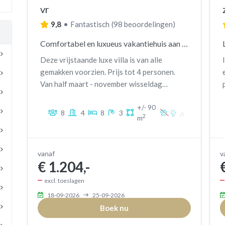
vr
9,8
•
Fantastisch
(
98 beoordelingen
)
Comfortabel en luxueus vakantiehuis aan zee
Deze vrijstaande luxe villa is van alle
gemakken voorzien. Prijs tot 4 personen.
2
Van half maart - november wisseldag
2
3
vrijdag.
3
3
+/- 90
1
8
4
8
3
A
3
2
m
3
3
1
3
2
1
vanaf
v
3
€ 1.204,-
3
1
2
2
excl. toeslagen
2
2
2
18-09-2026
25-09-2026
3
3
3
Boek nu
1
2
2