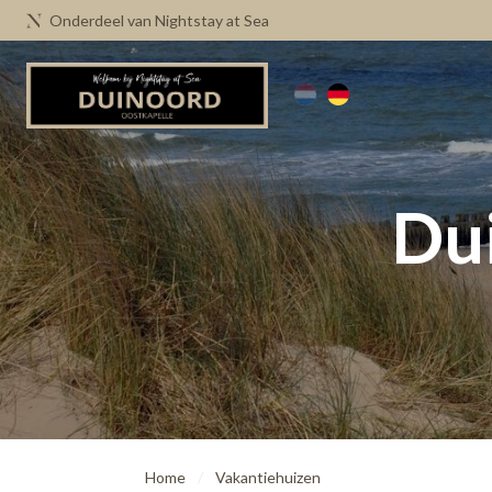
Onderdeel van Nightstay at Sea
Du
Home
Vakantiehuizen