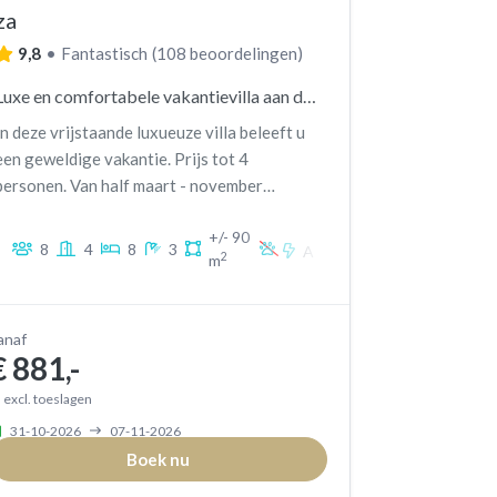
za
9,8
•
Fantastisch
(
108 beoordelingen
)
Luxe en comfortabele vakantievilla aan de kust
In deze vrijstaande luxueuze villa beleeft u
een geweldige vakantie. Prijs tot 4
personen. Van half maart - november
wisseldag zaterdag.
+/- 90
8
4
8
3
A
2
m
anaf
€ 881,-
excl. toeslagen
31-10-2026
07-11-2026
Boek nu