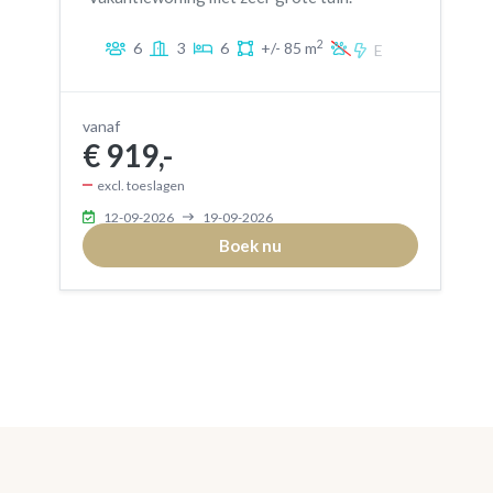
2
6
3
6
+/- 85 m
E
vanaf
€ 919,-
excl. toeslagen
12-09-2026
19-09-2026
Boek nu